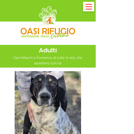
Adulti
Cani Maschi e Femmine di tutte le età, che
aspettano solo te