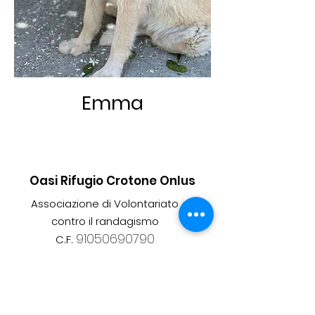
Emma
Oasi Rifugio Crotone Onlus
Associazione di Volontariato
contro il randagismo
91050690790
C.F.
:
info@oasirifugiokr.it
Email
adozioni@oasirifugiokr.it