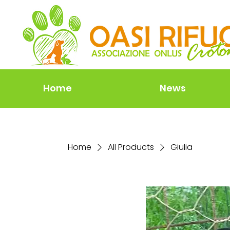
Home
News
Home
All Products
Giulia