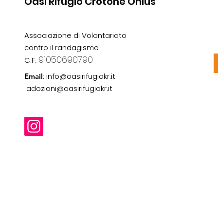
Oasi Rifugio Crotone Onlus
Associazione di Volontariato
contro il randagismo
91050690790
C.F.
:
info@oasirifugiokr.it
Email
adozioni@oasirifugiokr.it