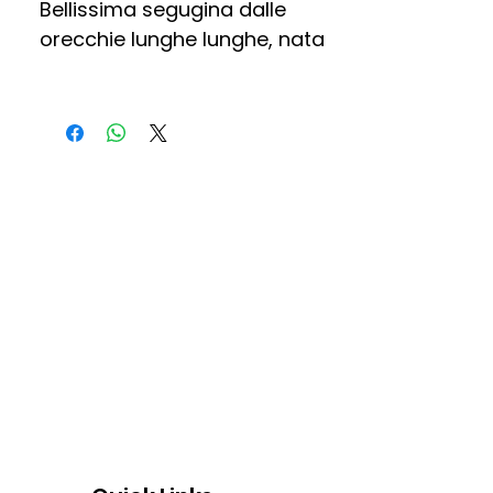
Bellissima segugina dalle 
orecchie lunghe lunghe, nata 
presumibilmente nel 2019 ed è 
da quasi tutta la vita in box, 
purtroppo ha contratto la 
leshmaniosi.
Ci chiediamo come si possa 
rinunciare a due occhioni così 
solo perché Giulia ha una 
malattia che oramai si tiene a 
bada senza problemi. Giulia è 
timida e molto dolce