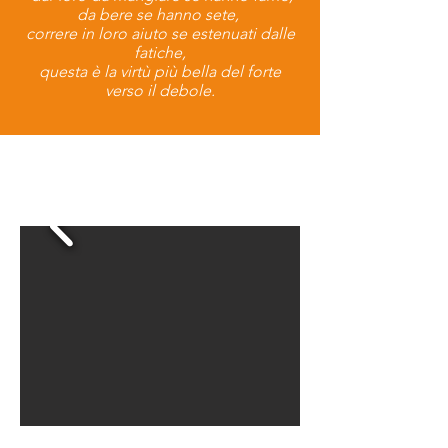
da bere se hanno sete,
correre in loro aiuto se estenuati dalle
fatiche,
questa è la virtù più bella del forte
verso il debole.