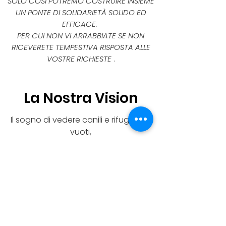
SOLO COSÌ POTREMO COSTRUIRE INSIEME
UN PONTE DI SOLIDARIETÀ SOLIDO ED
EFFICACE.
PER CUI NON VI ARRABBIATE SE NON
RICEVERETE TEMPESTIVA RISPOSTA ALLE
VOSTRE RICHIESTE
.
La Nostra Vision
Il sogno di vedere canili e rifugi semi
vuoti,
il randagismo è un problema
risolvibile!
Ad oggi nel corso degli anni hanno
trovato casa grazie alla nostra
associazione (in italia e non solo)
circa 2500 cani del territorio
crotonese, e quasi altrettante
cucciolate randagie sono state