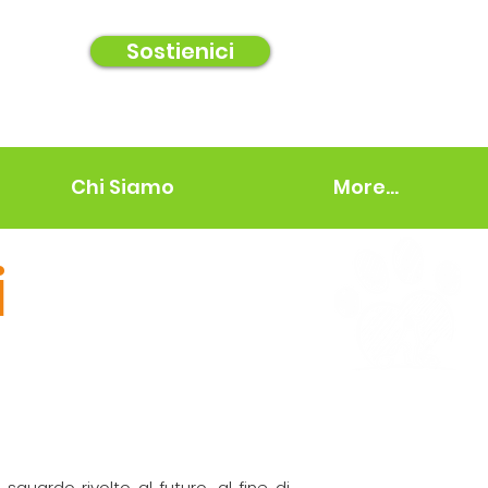
Sostienici
Chi Siamo
More...
i
sguardo rivolto al futuro, al fine di