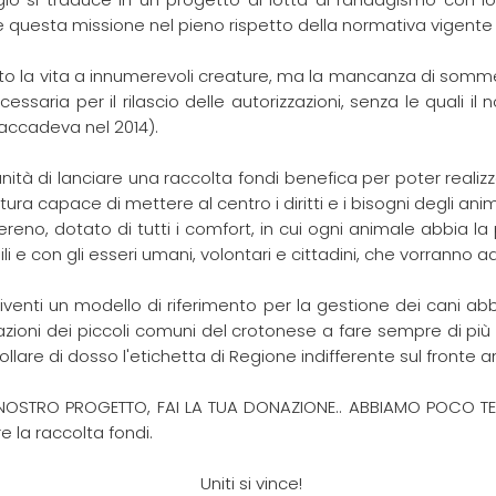
re questa missione nel pieno rispetto della normativa vigente 
lvato la vita a innumerevoli creature, ma la mancanza di somm
aria per il rilascio delle autorizzazioni, senza le quali il 
accadeva nel 2014).
tà di lanciare una raccolta fondi benefica per poter realizz
ura capace di mettere al centro i diritti e i bisogni degli anim
eno, dotato di tutti i comfort, in cui ogni animale abbia la p
li e con gli esseri umani, volontari e cittadini, che vorranno ade
iventi un modello di riferimento per la gestione dei cani ab
ioni dei piccoli comuni del crotonese a fare sempre di più p
llare di dosso l'etichetta di Regione indifferente sul fronte a
NOSTRO PROGETTO, FAI LA TUA DONAZIONE.. ABBIAMO POCO TEM
e la raccolta fondi.
Uniti si vince!