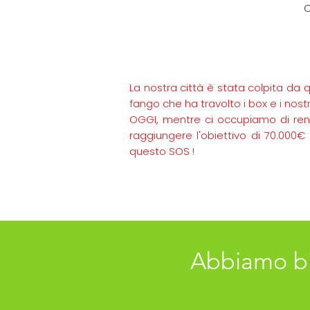
C
La nostra città è stata colpita da 
fango che ha travolto i box e i nostr
OGGI, mentre ci occupiamo di rende
raggiungere l'obiettivo di 70.000€ 
questo SOS !
Abbiamo bi