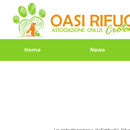
Home
News
La ristrutturazione dell'attuale Ri