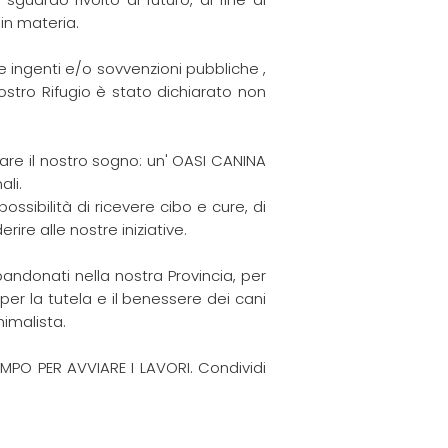
in materia.
e ingenti e/o sovvenzioni pubbliche ,
nostro Rifugio è stato dichiarato non
are il nostro sogno: un' OASI CANINA
ali.
ossibilità di ricevere cibo e cure, di
rire alle nostre iniziative.
bandonati nella nostra Provincia, per
er la tutela e il benessere dei cani
nimalista.
PO PER AVVIARE I LAVORI. Condividi